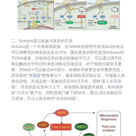
二、Sirtuins蛋白家族与衰老的关系
Sirtuins是一个长寿基因家族，在1999年的研究中发现Sir2的表达
可以将酵母的寿命延长多达70%，随后更多的研究发现Sirtuins对
于DNA修复、控制炎症和抗氧化防御必不可少，可以通过调节抗
氧化酶的水平和活性来抵消氧化应激反应，对于细胞代谢至关重
要。而NAD+可以激活Sirt1蛋白，哈佛科学家更是发布重磅消息，
其研发的“
力活元”
类青春分子，被多国临床试验证实，可拖慢人体
老化进程。其成品曾一度被抬高至150万天价，堪称“富人生存游
戏”。可喜的是在资本介入下，研发团队突破技术难题，将抑衰科
技“力活元”量产化，同时使用门槛下探90%，通过J京D东触达百
万群体，不少人将其称作“生命的绿茵”。